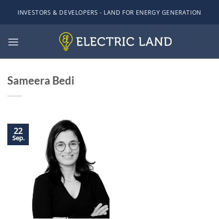
Zum
INVESTORS & DEVELOPERS - LAND FOR ENERGY GENERATION
Inhalt
springen
Sameera Bedi
22
Sep.