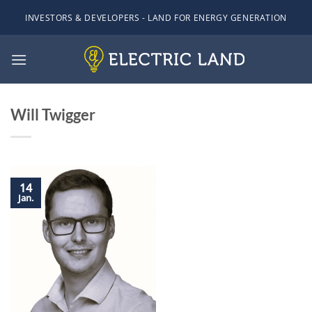
Zum
INVESTORS & DEVELOPERS - LAND FOR ENERGY GENERATION
Inhalt
springen
Will Twigger
14
Jan.