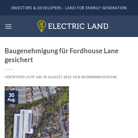
Zum
INVESTORS & DEVELOPERS - LAND FOR ENERGY GENERATION
Inhalt
springen
Baugenehmigung für Fordhouse Lane
gesichert
VERÖFFENTLICHT AM
30 AUGUST 2023
VON
BASE8INNOVATIONS
30
Aug.