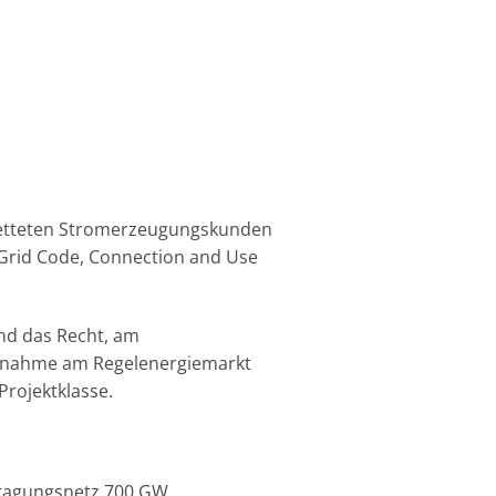
ebetteten Stromerzeugungskunden
 Grid Code, Connection and Use
nd das Recht, am
eilnahme am Regelenergiemarkt
rojektklasse.
tragungsnetz 700 GW