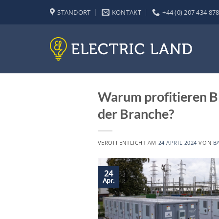
Zum
STANDORT
KONTAKT
+44 (0) 207 434 87
Inhalt
springen
Warum profitieren B
der Branche?
VERÖFFENTLICHT AM
24 APRIL 2024
VON
B
24
Apr.