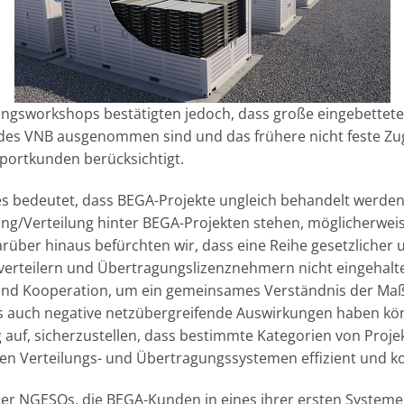
ungsworkshops bestätigten jedoch, dass große eingebettet
des VNB ausgenommen sind und das frühere nicht feste Z
portkunden berücksichtigt.
ies bedeutet, dass BEGA-Projekte ungleich behandelt werden 
ng/Verteilung hinter BEGA-Projekten stehen, möglicherweis
rüber hinaus befürchten wir, dass eine Reihe gesetzlicher u
verteilern und Übertragungslizenznehmern nicht eingehalt
 und Kooperation, um ein gemeinsames Verständnis der M
als auch negative netzübergreifende Auswirkungen haben kön
auf, sicherzustellen, dass bestimmte Kategorien von Projek
hen Verteilungs- und Übertragungssystemen effizient und koo
 NGESOs, die BEGA-Kunden in eines ihrer ersten Systeme f