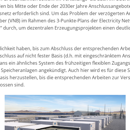
den bis Mitte oder Ende der 2030er Jahre Anschlussangebot
netz erforderlich sind. Um das Problem der verzögerten A
ber (VNB) im Rahmen des 3-Punkte-Plans der Electricity Net
“ durch, um dezentralen Erzeugungsprojekten einen deutli
ichkeit haben, bis zum Abschluss der entsprechenden Arbe
hluss auf nicht fester Basis (d.h. mit eingeschränktem An
ns ein ähnliches System des frühzeitigen flexiblen Zugangs
Speicheranlagen angekündigt. Auch hier wird es für diese S
Basis herzustellen, bis die entsprechenden Arbeiten zur Ver
ossen sind.