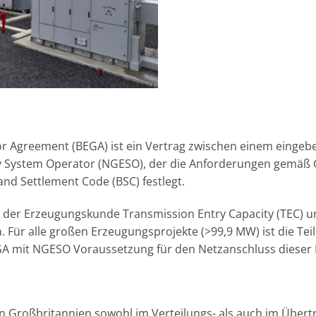
or Agreement (BEGA) ist ein Vertrag zwischen einem eing
ty System Operator (NGESO), der die Anforderungen gemäß
nd Settlement Code (BSC) festlegt.
 der Erzeugungskunde Transmission Entry Capacity (TEC) u
 Für alle großen Erzeugungsprojekte (>99,9 MW) ist die T
GA mit NGESO Voraussetzung für den Netzanschluss dieser P
blem?
n Großbritannien sowohl im Verteilungs- als auch im Über