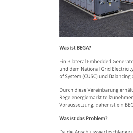
Was ist BEGA?
Ein Bilateral Embedded Generat
und dem National Grid Electrici
of System (CUSC) und Balancing a
Durch diese Vereinbarung erhält
Regelenergiemarkt teilzunehmen.
Voraussetzung, daher ist ein BE
Was ist das Pro
Da die Anschlusswarteschlange i